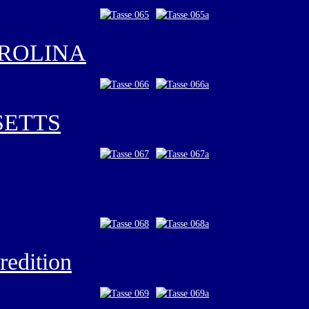
AROLINA
SETTS
redition