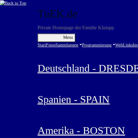
TuEK.de
Private Homepage der Familie Klumpp
Menu
Start
Fotos
Sammlungen
Programmierung
WebLinks
Im
Deutschland - DRESD
Spanien - SPAIN
Amerika - BOSTON